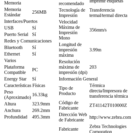
Imprimir etiquetas
Memoria
recomendado
Memoria
Tecnología de
Transferencia
256MB
Estándar
Impresión
termal/termal directa
Interfaces/Puertos
Velocidad
Máxima de
USB
Sí
356mm/s
Impresión
Puerto Serial
Sí
Mono
Redes y Comunicaciones
Longitud de
Bluetooth
Sí
impresión
3.99m
Ethernet
Sí
máxima
Varios
Resolución
Plataforma
máxima de
203
PC
Compatible
impresión (dpi)
Energy Star
Sí
Información General
Características Físicas
Térmica
Tipo de
directa/Impresora de
Peso
Producto
16.33kg
transferencia térmica
(Aproximado)
Código de
Altura
323.9mm
ZT41142T010000Z
Fabricante
Anchura
269.2mm
Dirección Web
Profundidad
495.3mm
http://www.zebra.com
de Fabricante
Zebra Technologies
Fabricante
Corporation