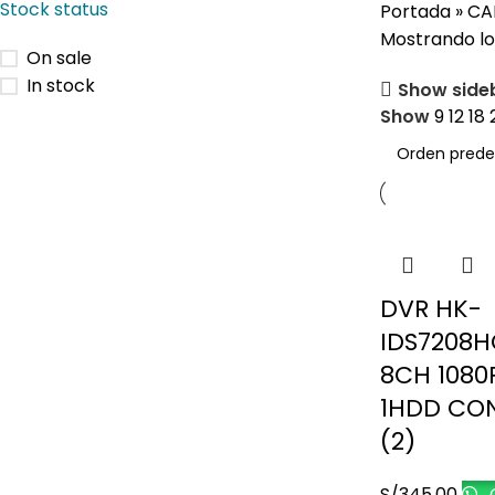
Stock status
Portada
»
CA
Mostrando lo
On sale
In stock
Show side
Show
9
12
18
DVR HK-
IDS7208H
8CH 1080
1HDD CON
(2)
S/
345.00