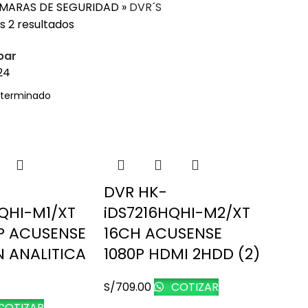
MARAS DE SEGURIDAD
»
DVR´S
s 2 resultados
bar
24
DVR HK-
QHI-M1/XT
iDS7216HQHI-M2/XT
P ACUSENSE
16CH ACUSENSE
 ANALITICA
1080P HDMI 2HDD (2)
S/
709.00
COTIZAR
COTIZAR