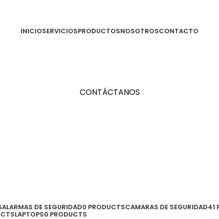
INICIO
SERVICIOS
PRODUCTOS
NOSOTROS
CONTACTO
CONTÁCTANOS
S
ALARMAS DE SEGURIDAD
0 PRODUCTS
CAMARAS DE SEGURIDAD
41
UCTS
LAPTOPS
0 PRODUCTS