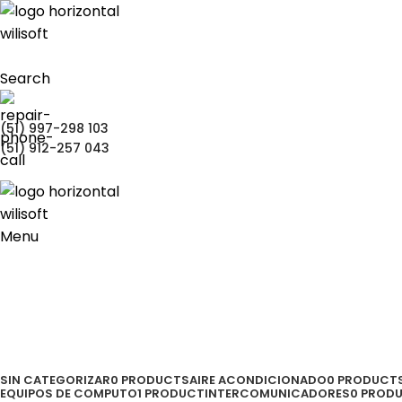
Search
(51) 997-298 103
(51) 912-257 043
Menu
DVR´S
Categories
SIN CATEGORIZAR
0 PRODUCTS
AIRE ACONDICIONADO
0 PRODUCT
EQUIPOS DE COMPUTO
1 PRODUCT
INTERCOMUNICADORES
0 PROD