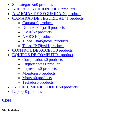
Sin categorizar
0 products
AIRE ACONDICIONADO
0 products
ALARMAS DE SEGURIDAD
0 products
CAMARAS DE SEGURIDAD
41 products
Cámaras
0 products
Domos IP Fijo
18 products
DVR´S
2 products
NVR'S
10 products
Tubos Analógicos
0 products
Tubos IP Fijos
11 products
CONTROL DE ACCESO
0 products
EQUIPOS DE COMPUTO
1 product
Computadoras
0 products
Etiquetadoras
1 product
Impresoras
0 products
Monitores
0 products
Mouses
0 products
Teclados
0 products
INTERCOMUNICADORES
0 products
Laptops
0 products
Close
Stock status