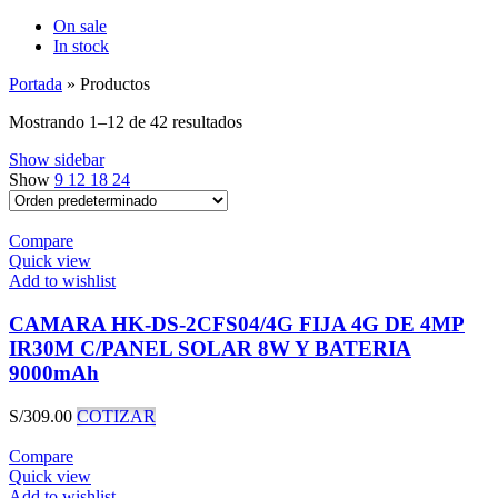
On sale
In stock
Portada
»
Productos
Mostrando 1–12 de 42 resultados
Show sidebar
Show
9
12
18
24
Compare
Quick view
Add to wishlist
CAMARA HK-DS-2CFS04/4G FIJA 4G DE 4MP
IR30M C/PANEL SOLAR 8W Y BATERIA
9000mAh
S/
309.00
COTIZAR
Compare
Quick view
Add to wishlist