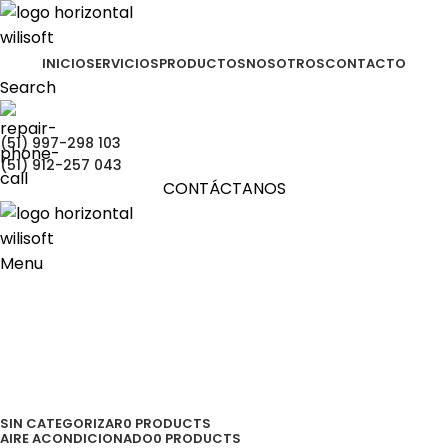
INICIO
SERVICIOS
PRODUCTOS
NOSOTROS
CONTACTO
Search
(51) 997-298 103
(51) 912-257 043
CONTÁCTANOS
Menu
EQUIPOS DE COMPUTO
Categories
SIN CATEGORIZAR
0 PRODUCTS
AIRE ACONDICIONADO
0 PRODUCTS