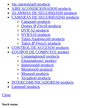
Sin categorizar
0 products
AIRE ACONDICIONADO
0 products
ALARMAS DE SEGURIDAD
0 products
CAMARAS DE SEGURIDAD
41 products
Cámaras
0 products
Domos IP Fijo
18 products
DVR´S
2 products
NVR'S
10 products
Tubos Analógicos
0 products
Tubos IP Fijos
11 products
CONTROL DE ACCESO
0 products
EQUIPOS DE COMPUTO
1 product
Computadoras
0 products
Etiquetadoras
1 product
Impresoras
0 products
Monitores
0 products
Mouses
0 products
Teclados
0 products
INTERCOMUNICADORES
0 products
Laptops
0 products
Close
Stock status