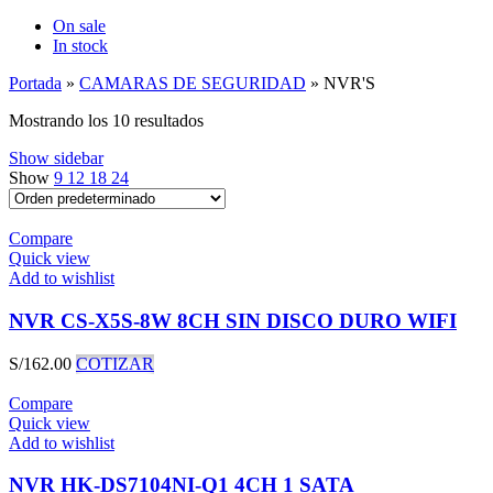
On sale
In stock
Portada
»
CAMARAS DE SEGURIDAD
»
NVR'S
Mostrando los 10 resultados
Show sidebar
Show
9
12
18
24
Compare
Quick view
Add to wishlist
NVR CS-X5S-8W 8CH SIN DISCO DURO WIFI
S/
162.00
COTIZAR
Compare
Quick view
Add to wishlist
NVR HK-DS7104NI-Q1 4CH 1 SATA