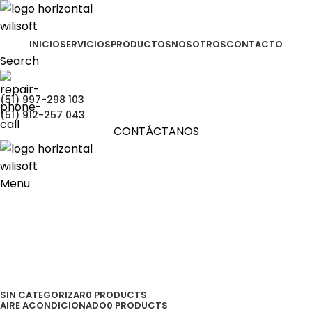
INICIO
SERVICIOS
PRODUCTOS
NOSOTROS
CONTACTO
Search
(51) 997-298 103
(51) 912-257 043
CONTÁCTANOS
Menu
Impresoras
Categories
SIN CATEGORIZAR
0 PRODUCTS
AIRE ACONDICIONADO
0 PRODUCTS