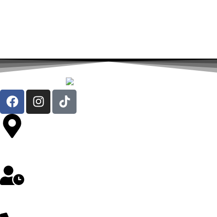
Av. República de Chile 324 Oficina 302- Jesús María
Lunes a Sábado: 8 am a 5 pm