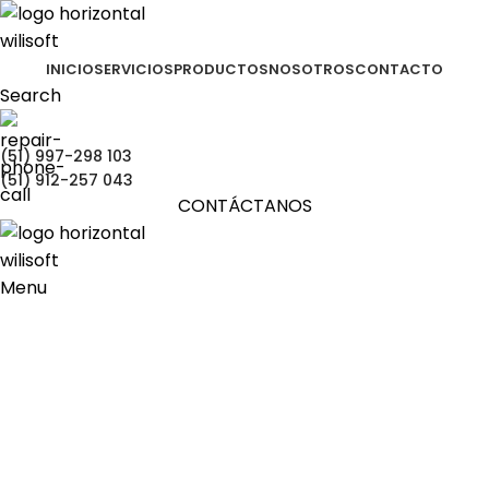
INICIO
SERVICIOS
PRODUCTOS
NOSOTROS
CONTACTO
Search
(51) 997-298 103
(51) 912-257 043
CONTÁCTANOS
Menu
Portfolio
Portada
»
Portfolio
»
Leo uteu ullamcorper