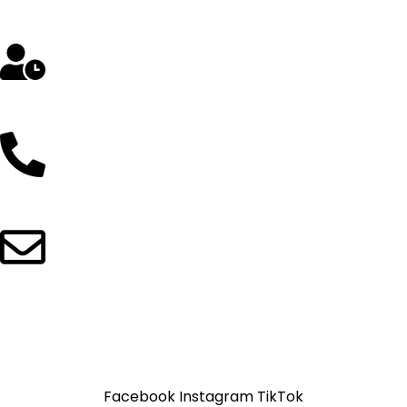
Av. República de Chile 324 Oficina 302- Jesús María
Lunes a Sábado: 8 am a 5 pm
912 257 043 / 997 298 103
ventas@grupowilisoft.com.pe
Copyright
2025
- GRUPO WILISOFT S.A.C.
-Todo los
derechos reservados
Facebook
Instagram
TikTok