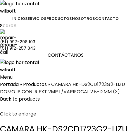
INICIO
SERVICIOS
PRODUCTOS
NOSOTROS
CONTACTO
Search
(51) 997-298 103
(51) 912-257 043
CONTÁCTANOS
Menu
Portada
»
Productos
»
CAMARA HK-DS2CD1723G2-LIZU
DOMO IP CON IR EXT 2MP L/VARIFOCAL 2.8-12MM (3)
Back to products
Click to enlarge
CAMARA HK-DS2CD1723G2-LIZU