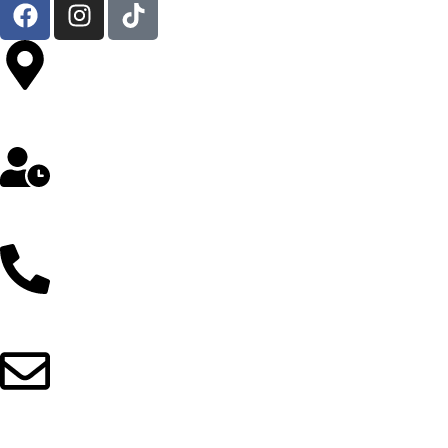
Av. República de Chile 324 Oficina 302- Jesús María
Lunes a Sábado: 8 am a 5 pm
912 257 043 / 997 298 103
ventas@grupowilisoft.com.pe