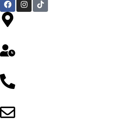
Av. República de Chile 324 Oficina 302- Jesús María
Lunes a Sábado: 8 am a 5 pm
912 257 043 / 997 298 103
ventas@grupowilisoft.com.pe