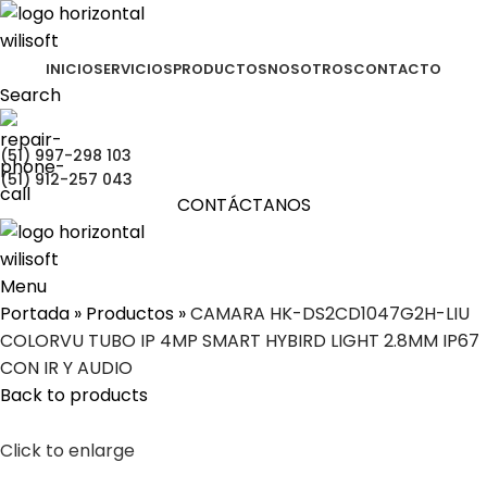
INICIO
SERVICIOS
PRODUCTOS
NOSOTROS
CONTACTO
Search
(51) 997-298 103
(51) 912-257 043
CONTÁCTANOS
Menu
Portada
»
Productos
»
CAMARA HK-DS2CD1047G2H-LIU
COLORVU TUBO IP 4MP SMART HYBIRD LIGHT 2.8MM IP67
CON IR Y AUDIO
Back to products
Click to enlarge