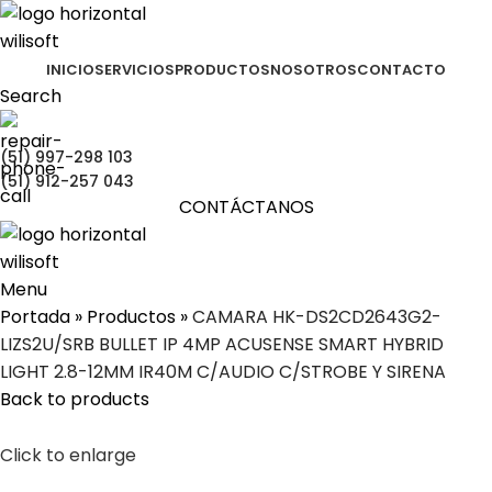
INICIO
SERVICIOS
PRODUCTOS
NOSOTROS
CONTACTO
Search
(51) 997-298 103
(51) 912-257 043
CONTÁCTANOS
Menu
Portada
»
Productos
»
CAMARA HK-DS2CD2643G2-
LIZS2U/SRB BULLET IP 4MP ACUSENSE SMART HYBRID
LIGHT 2.8-12MM IR40M C/AUDIO C/STROBE Y SIRENA
Back to products
Click to enlarge