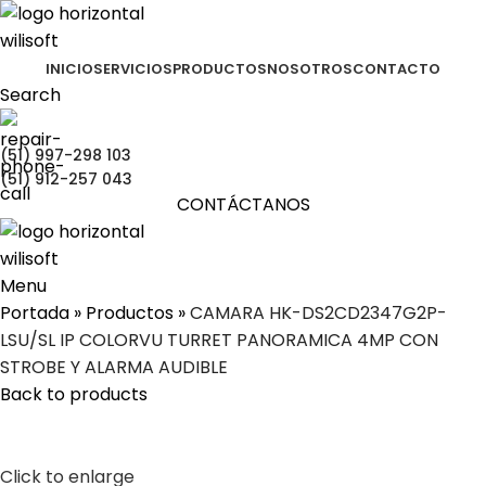
INICIO
SERVICIOS
PRODUCTOS
NOSOTROS
CONTACTO
Search
(51) 997-298 103
(51) 912-257 043
CONTÁCTANOS
Menu
Portada
»
Productos
»
CAMARA HK-DS2CD2347G2P-
LSU/SL IP COLORVU TURRET PANORAMICA 4MP CON
STROBE Y ALARMA AUDIBLE
Back to products
Click to enlarge