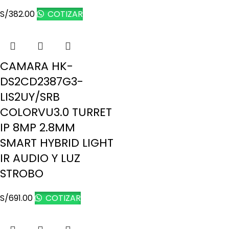
S/
382.00
COTIZAR
CAMARA HK-
DS2CD2387G3-
LIS2UY/SRB
COLORVU3.0 TURRET
IP 8MP 2.8MM
SMART HYBRID LIGHT
IR AUDIO Y LUZ
STROBO
S/
691.00
COTIZAR