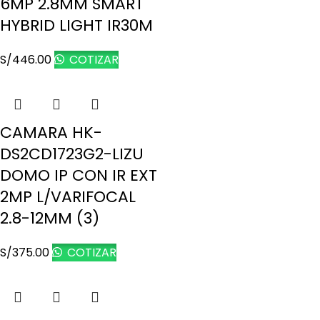
6MP 2.8MM SMART
HYBRID LIGHT IR30M
S/
446.00
COTIZAR
CAMARA HK-
DS2CD1723G2-LIZU
DOMO IP CON IR EXT
2MP L/VARIFOCAL
2.8-12MM (3)
S/
375.00
COTIZAR