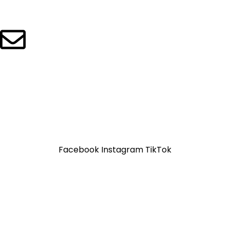
912 257 043 / 997 298 103
ventas@grupowilisoft.com.pe
Copyright
2025
- GRUPO WILISOFT S.A.C.
-Todo los
derechos reservados
Facebook
Instagram
TikTok