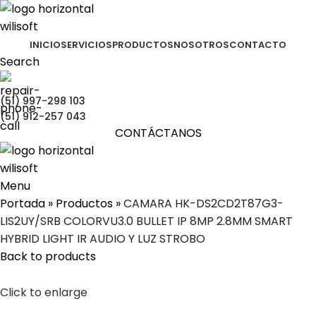
INICIO
SERVICIOS
PRODUCTOS
NOSOTROS
CONTACTO
Search
(51) 997-298 103
(51) 912-257 043
CONTÁCTANOS
Menu
Portada
»
Productos
»
CAMARA HK-DS2CD2T87G3-
LIS2UY/SRB COLORVU3.0 BULLET IP 8MP 2.8MM SMART
HYBRID LIGHT IR AUDIO Y LUZ STROBO
Back to products
Click to enlarge