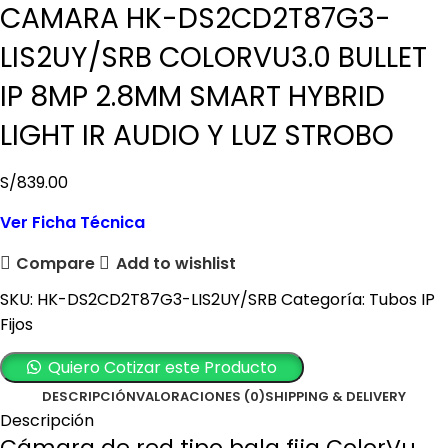
CAMARA HK-DS2CD2T87G3-
LIS2UY/SRB COLORVU3.0 BULLET
IP 8MP 2.8MM SMART HYBRID
LIGHT IR AUDIO Y LUZ STROBO
S/
839.00
Ver Ficha Técnica
Compare
Add to wishlist
SKU:
HK-DS2CD2T87G3-LIS2UY/SRB
Categoría:
Tubos IP
Fijos
Quiero Cotizar este Producto
DESCRIPCIÓN
VALORACIONES (0)
SHIPPING & DELIVERY
Descripción
Cámara de red tipo bala fija ColorVu